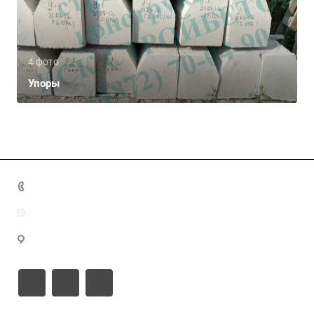
4 фото
Упоры
+7 (4872) 70-04-90
market@ksk-stroybeton.ru
300028, г. Тула, ул. Ползунова, д.1