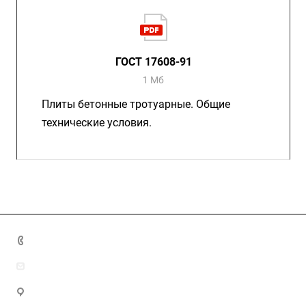
ГОСТ 17608-91
1 Мб
Плиты бетонные тротуарные. Общие
технические условия.
+7 (4872) 70-04-90
market@ksk-stroybeton.ru
300028, г. Тула, ул. Ползунова, д.1