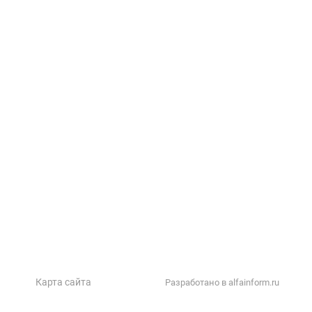
Прайс-лист
Тех. документация
Фотоальбом
Статьи
Контакты
Карта сайта
Разработано в alfainform.ru