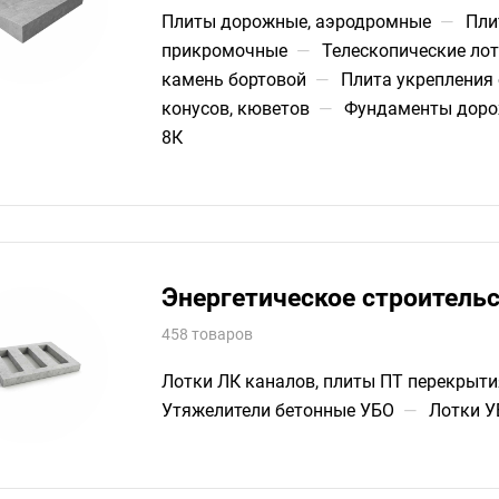
Плиты дорожные, аэродромные
—
Пли
прикромочные
—
Телескопические лот
камень бортовой
—
Плита укрепления 
конусов, кюветов
—
Фундаменты доро
8К
Энергетическое строитель
458 товаров
Лотки ЛК каналов, плиты ПТ перекрыти
Утяжелители бетонные УБО
—
Лотки У