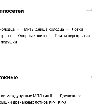
еплосетей
колодца
—
Плиты днища колодца
—
Лотки
отрасс
—
Опорные плиты
—
Плиты перекрытия
 подушки
нажные
ки междупутные МПЛ тип II
—
Дренажные
рышки дренажных лотков КР-1 КР-3