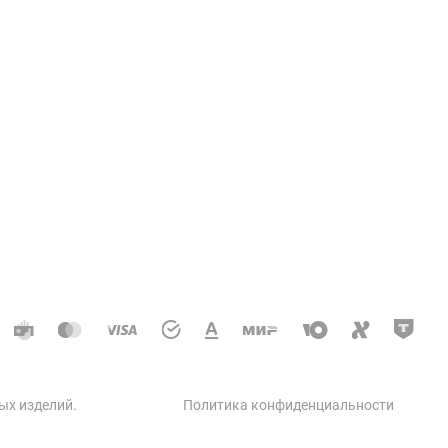
Услуги
ции колодцев и теплосетей
доотводные, дренажные
кое строительство
 автодорог
ческое строительство
 бетон
ых изделий
.
Политика конфиденциальности