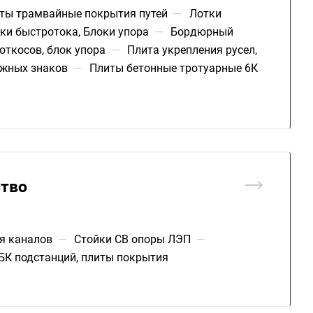
ты трамвайные покрытия путей
—
Лотки
ки быстротока, Блоки упора
—
Бордюрный
откосов, блок упора
—
Плита укрепления русел,
жных знаков
—
Плиты бетонные тротуарные 6К
ство
я каналов
—
Стойки СВ опоры ЛЭП
—
БК подстанций, плиты покрытия