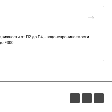
движности от П2 до П4, - водонепроницаемости
до F300.