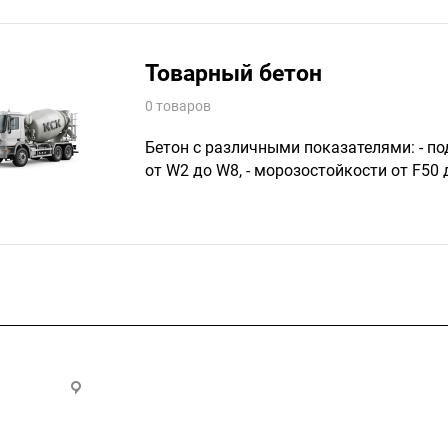
Товарный бетон
0 товаров
Бетон с различными показателями: - по
от W2 до W8, - морозостойкости от F50 
.ru
300028, г. Тула, ул. Ползунова, д.1