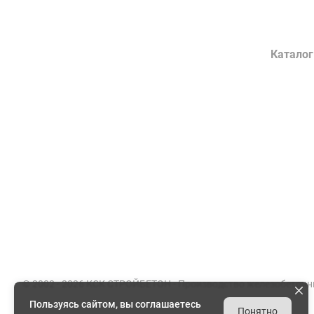
Компания
Каталог
О заводе
Конструк
Сертификаты
Лотки во
Партнеры
Гражданс
Вакансии
Элементы
Документы
Энергети
Реквизиты
Товарный
© 2002 - 2026 КСК СТРОЙБЕТОН -
Производство железобетонн
Пользуясь сайтом, вы соглашаетесь
Понятно