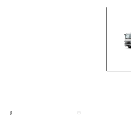
+7 (4872) 70-04-90
market@ksk-stroybeton