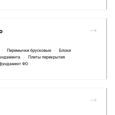
о
—
Перемычки брусковые
—
Блоки
ундамента
—
Плиты перекрытия
 фундамент ФО