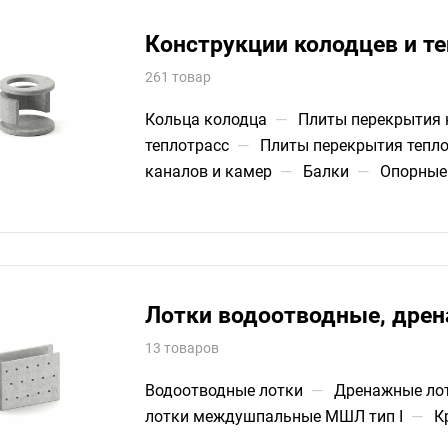
Конструкции колодцев и т
261 товар
Кольца колодца
—
Плиты перекрытия 
теплотрасс
—
Плиты перекрытия тепл
каналов и камер
—
Балки
—
Опорные
Лотки водоотводные, дре
13 товаров
Водоотводные лотки
—
Дренажные лот
лотки междушпальные МШЛ тип I
—
К