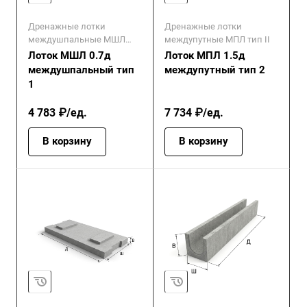
Дренажные лотки
Дренажные лотки
междушпальные МШЛ
междупутные МПЛ тип II
тип I
Лоток МШЛ 0.7д
Лоток МПЛ 1.5д
междушпальный тип
междупутный тип 2
1
4 783 ₽/ед.
7 734 ₽/ед.
В корзину
В корзину