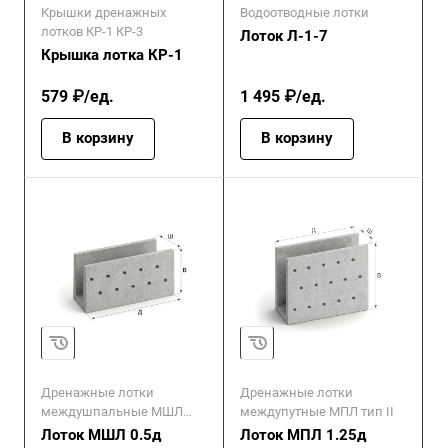
Крышки дренажных
Водоотводные лотки
лотков КР-1 КР-3
Лоток Л-1-7
Крышка лотка КР-1
579 ₽/ед.
1 495 ₽/ед.
В корзину
В корзину
Дренажные лотки
Дренажные лотки
междушпальные МШЛ
междупутные МПЛ тип II
тип I
Лоток МШЛ 0.5д
Лоток МПЛ 1.25д