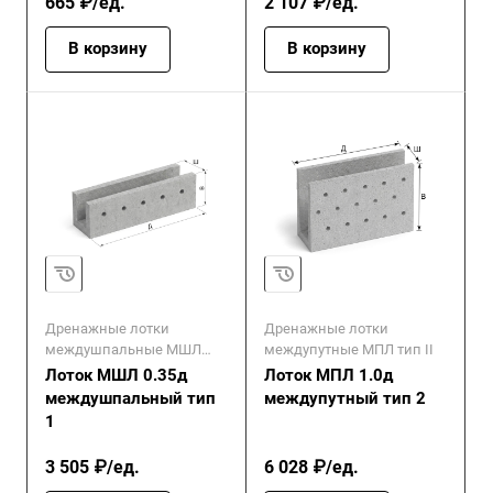
665 ₽/ед.
2 107 ₽/ед.
В корзину
В корзину
Дренажные лотки
Дренажные лотки
междушпальные МШЛ
междупутные МПЛ тип II
тип I
Лоток МШЛ 0.35д
Лоток МПЛ 1.0д
междушпальный тип
междупутный тип 2
1
3 505 ₽/ед.
6 028 ₽/ед.