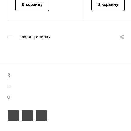
В корзину
В корзину
Назад к списку
+7 (4872) 70-04-90
market@ksk-stroybeton.ru
300028, г. Тула, ул. Ползунова, д.1