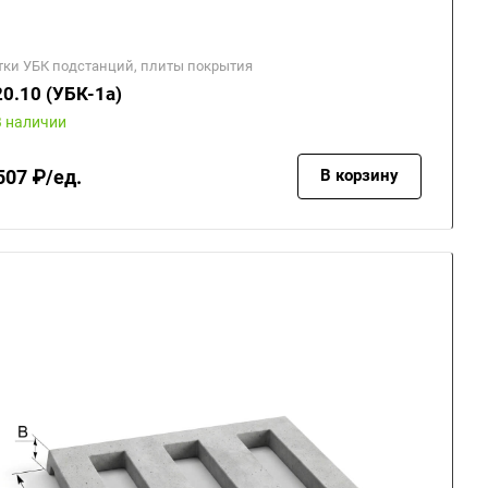
тки УБК подстанций, плиты покрытия
0.10 (УБК-1а)
В наличии
507 ₽/ед.
В корзину