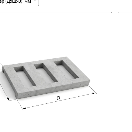
ер (ДхШхВ), мм