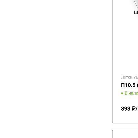
Лотки У
П10.5 
В нал
893 ₽/