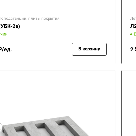
БК подстанций, плиты покрытия
Ло
(УБК-2а)
Л2
ичии
₽/ед.
2 
В корзину