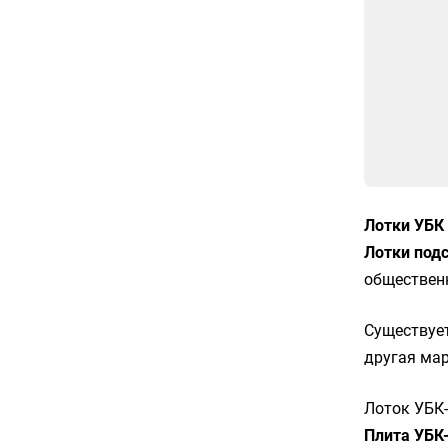
Лотки УБК
Лотки под
общественн
Существуе
другая ма
Лоток УБК-
Плита УБК