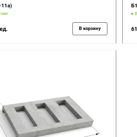
-11а)
Б1
ичии
ед.
61
В корзину