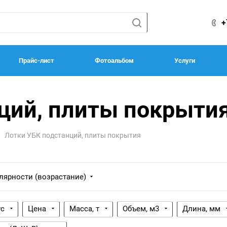
+
Прайс-лист
Фотоальбом
Услуги
ций, плиты покрыти
Лотки УБК подстанций, плиты покрытия
лярности (возрастание)
ус
Цена
Масса, т
Объем, м3
Длина, мм