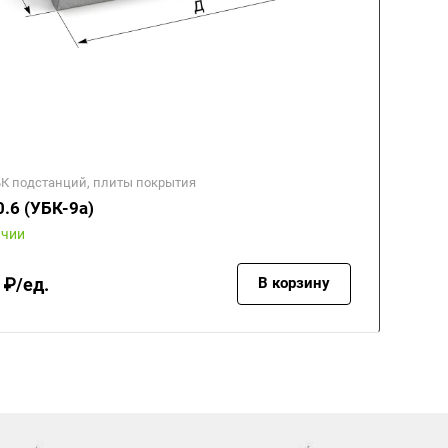
БК подстанций, плиты покрытия
.6 (УБК-9а)
ичии
 ₽/ед.
В корзину