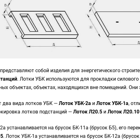
представляют собой изделия для энергетического строите
станций
. Лотки УБК используются для прокладки силовог
ых объектах, объектах, находящихся вне помещений. Они
т два вида лотков УБК —
Лоток УБК-2а
и
Лоток УБК-1а
, от
ркировка лотков подстанций —
Лоток Л20.5
и
Лоток Л20.10
2а устанавливается на брусок БК-11а (брусок Б5), его пер
-5
. Лоток УБК-1а устанавливается на брусок БК-12а (брусок