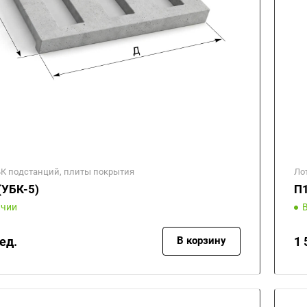
БК подстанций, плиты покрытия
Ло
(УБК-5)
П1
ичии
ед.
1 
В корзину