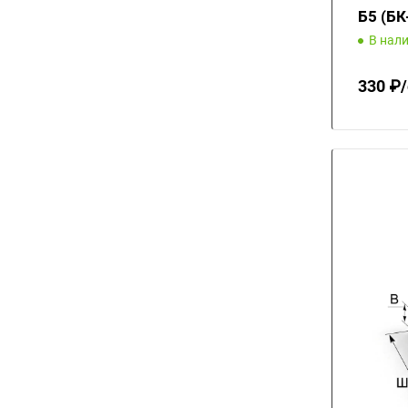
Б5 (БК
В нал
330 ₽/