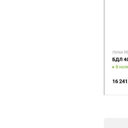
Лотки У
БДЛ 40
В нал
16 241