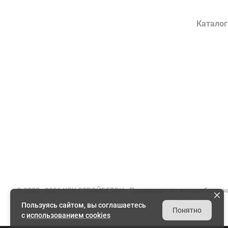
Компания
Каталог
О заводе
Конструк
Сертификаты
Лотки во
Партнеры
Гражданс
Вакансии
Элементы
Документы
Энергети
Реквизиты
Товарный
© 2002 - 2026 КСК СТРОЙБЕТОН -
Производство железобетонн
Пользуясь сайтом, вы соглашаетесь
Понятно
с
использованием cookies