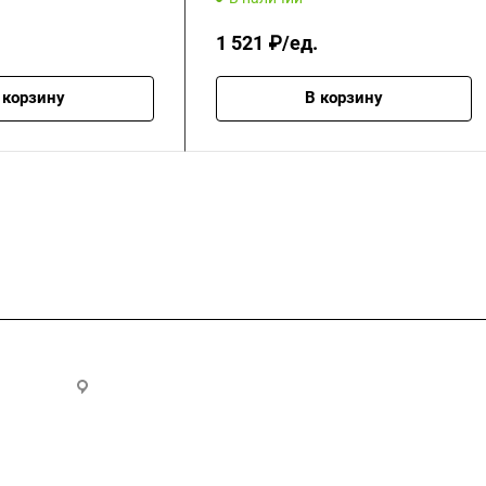
1 521 ₽/ед.
 корзину
В корзину
.ru
300028, г. Тула, ул. Ползунова, д.1