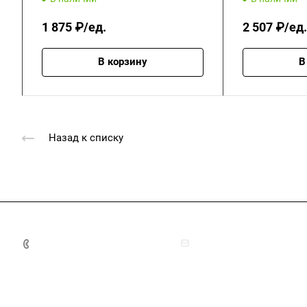
1 875 ₽/ед.
2 507 ₽/ед.
В корзину
В
Назад к списку
+7 (4872) 70-04-90
market@ksk-stroybeton