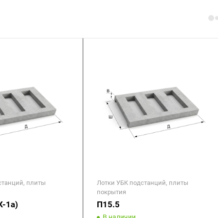
станций, плиты
Лотки УБК подстанций, плиты
покрытия
К-1а)
П15.5
В наличии