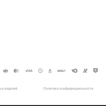
Услуги
ции колодцев и теплосетей
доотводные, дренажные
кое строительство
 автодорог
ческое строительство
 бетон
ых изделий
.
Политика конфиденциальности