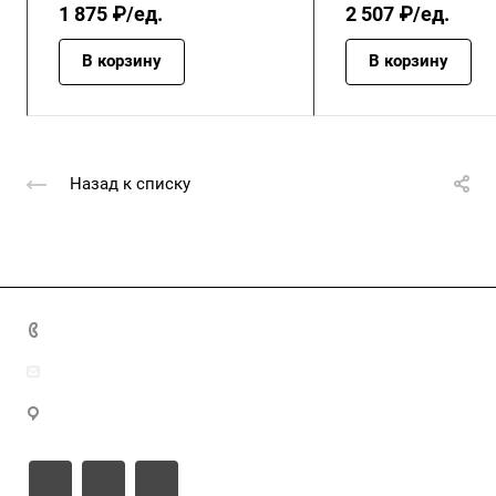
1 875 ₽/ед.
2 507 ₽/ед.
В корзину
В корзину
Назад к списку
+7 (4872) 70-04-90
market@ksk-stroybeton.ru
300028, г. Тула, ул. Ползунова, д.1