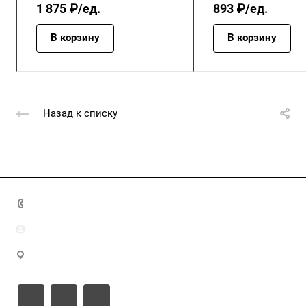
1 875 ₽/ед.
893 ₽/ед.
В корзину
В корзину
Назад к списку
+7 (4872) 70-04-90
market@ksk-stroybeton.ru
300028, г. Тула, ул. Ползунова, д.1