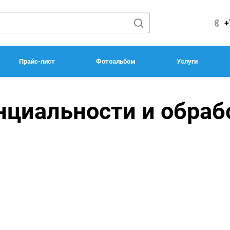
+
Прайс-лист
Фотоальбом
Услуги
нциальности и обраб