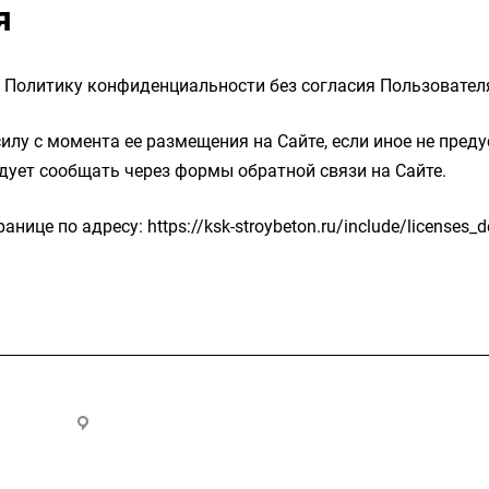
я
ю Политику конфиденциальности без согласия Пользовател
илу с момента ее размещения на Сайте, если иное не пред
дует сообщать через формы обратной связи на Сайте.
це по адресу: https://ksk-stroybeton.ru/include/licenses_de
.ru
300028, г. Тула, ул. Ползунова, д.1