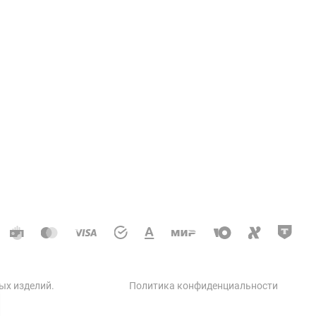
Услуги
ции колодцев и теплосетей
доотводные, дренажные
кое строительство
 автодорог
ческое строительство
 бетон
ых изделий
.
Политика конфиденциальности