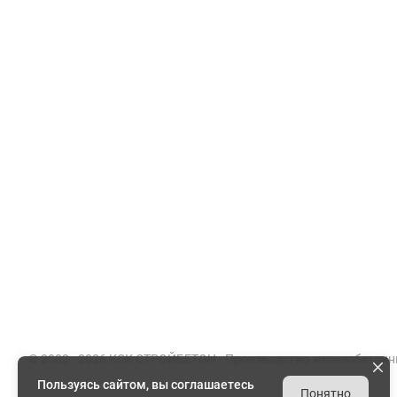
Компания
Каталог
О заводе
Конструк
Сертификаты
Лотки во
Партнеры
Гражданс
Вакансии
Элементы
Документы
Энергети
Реквизиты
Товарный
© 2002 - 2026 КСК СТРОЙБЕТОН -
Производство железобетонн
Пользуясь сайтом, вы соглашаетесь
Понятно