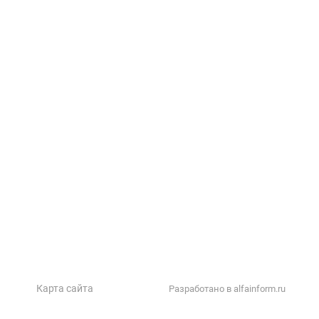
Прайс-лист
Тех. документация
Фотоальбом
Статьи
Контакты
Карта сайта
Разработано в alfainform.ru