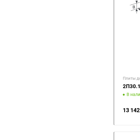
Плиты д
2П30.
В нал
13 142