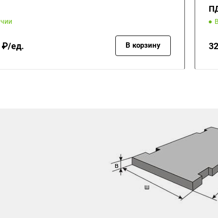
П
ичии
 ₽/ед.
32
В корзину