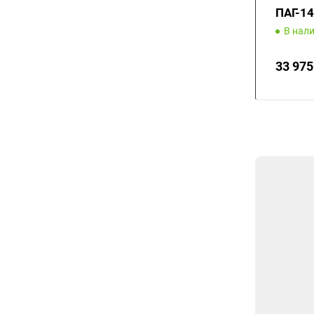
ПАГ-14
В нал
33 975