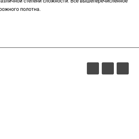
 различной степени сложности. Все вышеперечисленное
рожного полотна.
Прайс-лист
Тех. документация
Фотоальбом