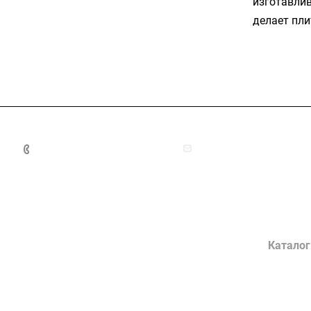
изготавлив
делает пл
+7 (4872) 70-04-90
market@ksk-stroybeton
Компания
Каталог
О заводе
Конструк
Сертификаты
Лотки во