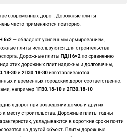
тве современных дорог. Дорожные плиты
очень часто применяются повторно.
Н 6x2
— обладают усиленным армированием,
рожные плиты используются для строительства
нспорта. Дорожные плиты
ПДН 6×2
по сравнению
ида этих дорожных плит надежны и долговечны,
0.18-30
и
2П30.18-30
изготавливаются
нных и временных городских дорог соответственно.
ками, например
1П30.18-10
и
2П30.18-10
здных дорог при возведении домов и других
о к месту строительства. Дорожные плиты годны
характеристик, укладываются в короткие сроки почти
еревозятся на другой объект. Плиты дорожные