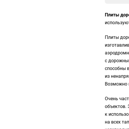
Плиты до
используют
Плиты до
изготавли
аэродромн
с дорожны
способны 
из ненапря
Возможно 
Очень част
объектов. 
к использо
на всех та