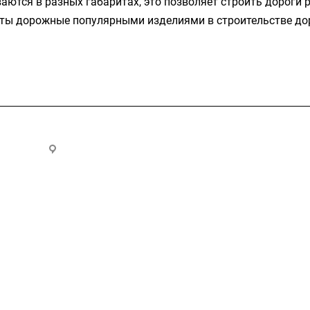
аются в разных габаритах, это позволяет строить дороги
иты дорожные популярными изделиями в строительстве до
.ru
300028, г. Тула, ул. Ползунова, д.1
Услуги
ции колодцев и теплосетей
доотводные, дренажные