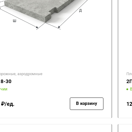
орожные, аэродромные
Пл
18-30
2П
ичии
 ₽/ед.
12
В корзину