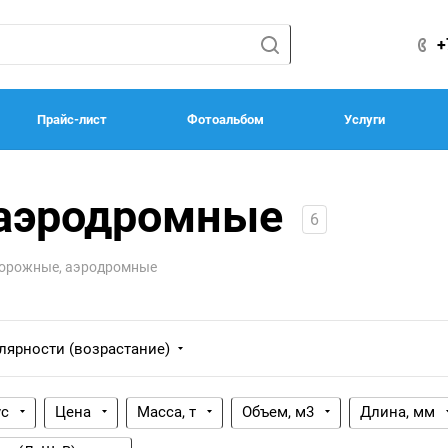
+
Прайс-лист
Фотоальбом
Услуги
аэродромные
6
орожные, аэродромные
лярности (возрастание)
ус
Цена
Масса, т
Объем, м3
Длина, мм