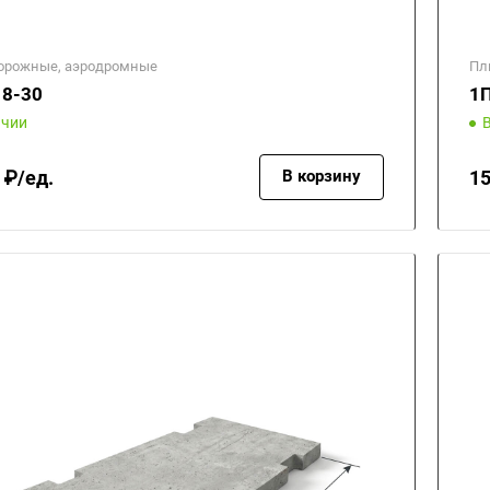
орожные, аэродромные
Пл
18-30
1П
ичии
 ₽/ед.
15
В корзину