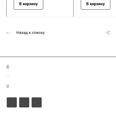
В корзину
В корзину
Назад к списку
+7 (4872) 70-04-90
market@ksk-stroybeton.ru
300028, г. Тула, ул. Ползунова, д.1