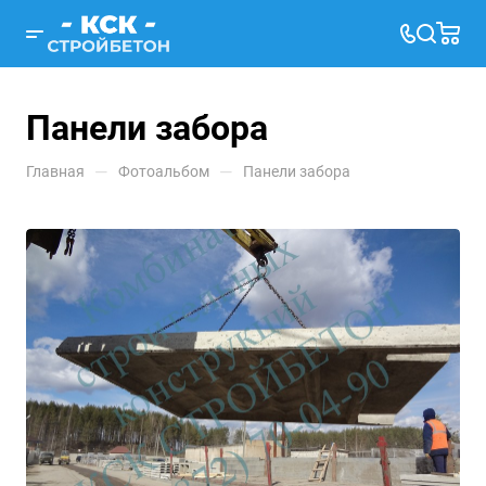
Панели забора
—
—
Главная
Фотоальбом
Панели забора