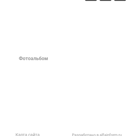
Прайс-лист
Тех. документация
Фотоальбом
Статьи
Контакты
Карта сайта
Разработано в alfainform.ru