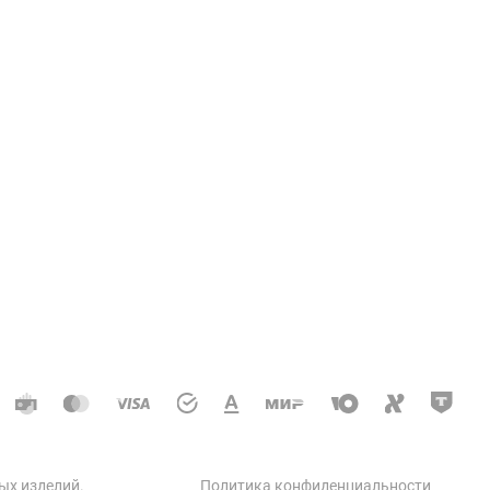
Услуги
ции колодцев и теплосетей
доотводные, дренажные
кое строительство
 автодорог
ческое строительство
 бетон
ых изделий
.
Политика конфиденциальности