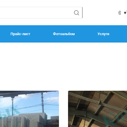
+
Прайс-лист
Фотоальбом
Услуги