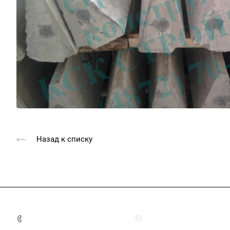
Назад к списку
+7 (4872) 70-04-90
market@ksk-stroybeton