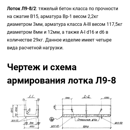
Лоток Л9-8/2
: тяжелый бетон класса по прочности
на сжатие B15, арматура Вр-1 весом 2,2кг
диаметром 3мм, арматура класса А-III весом 117,5кг
диаметром 8мм и 12мм, а также А-I d16 и d6 в
количестве 29кг. Данное изделие имеет четыре
вида расчетной нагрузки.
Чертеж и схема
армирования лотка Л9-8