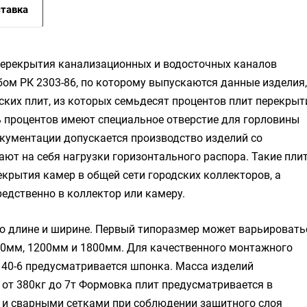
тавка
перекрытия канализационных и водосточных каналов
бом РК 2303-86, по которому выпускаются данные изделия,
ких плит, из которых семьдесят процентов плит перекрыт
ь процентов имеют специальное отверстие для горловины
окументации допускается производство изделий со
т на себя нагрузки горизонтального распора. Такие пли
крытия камер в общей сети городских коллекторов, а
редственно в коллектор или камеру.
о длине и ширине. Первый типоразмер может варьировать
00мм, 1200мм и 1800мм. Для качественного монтажного
 40-6 предусматривается шпонка. Масса изделий
 от 380кг до 7т Формовка плит предусматривается в
и сварными сетками при соблюдении защитного слоя