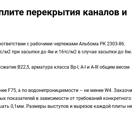
плите перекрытия каналов и
соответствии с рабочими чертежами Альбома РК 2303-86.
/м2 при засыпке до 4м и 16тс/м2 в случае засыпки до 6м.
жатие B22,5, арматура класса Вр-I, А-I и А-III общим весом
ее F75, а по водонепроницаемости – не менее W4. Заказч
ных показателей в зависимости от требований конкретного
ать 0,1мм. Размеры выступов и вырезов каждой плиты не