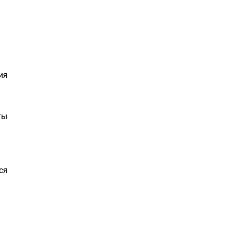
ия
ты
ся