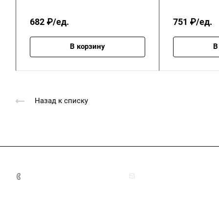
682 ₽/ед.
751 ₽/ед.
В корзину
В
Назад к списку
+7 (4872) 70-04-90
market@ksk-stroybeton