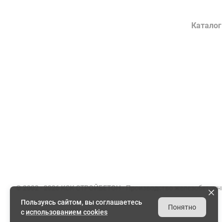
Компания
Каталог
О заводе
Конструк
Сертификаты
Лотки во
Партнеры
Гражданс
Вакансии
Элементы
Документы
Энергети
Реквизиты
Товарный
© 2002 - 2026 КСК СТРОЙБЕТОН -
Производство железобетонн
Пользуясь сайтом, вы соглашаетесь
Понятно
с
использованием cookies