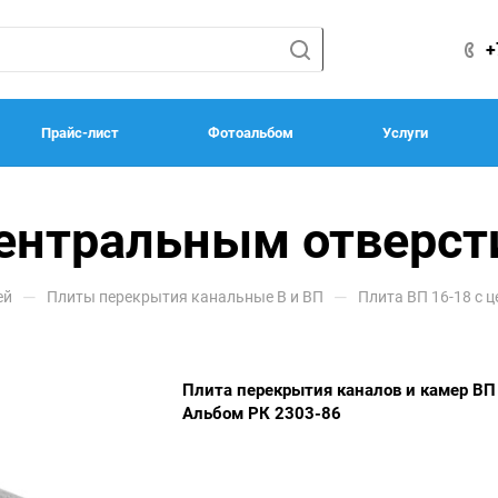
+
Прайс-лист
Фотоальбом
Услуги
центральным отверс
—
—
ей
Плиты перекрытия канальные В и ВП
Плита ВП 16-18 с 
Плита перекрытия каналов и камер ВП
Альбом РК 2303-86