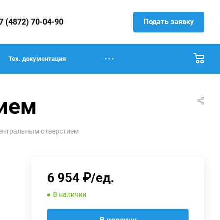
Подать заявку
7 (4872) 70-04-90
Тех. документация
тием
центральным отверстием
6 954 ₽/ед.
В наличии