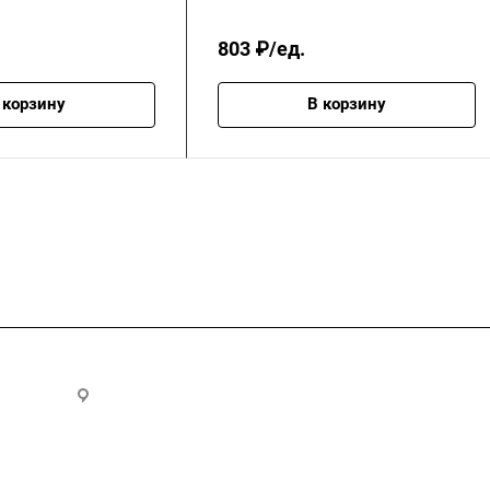
803 ₽/ед.
 корзину
В корзину
.ru
300028, г. Тула, ул. Ползунова, д.1