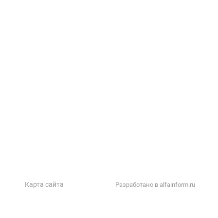
Прайс-лист
Тех. документация
Фотоальбом
Статьи
Контакты
Карта сайта
Разработано в alfainform.ru