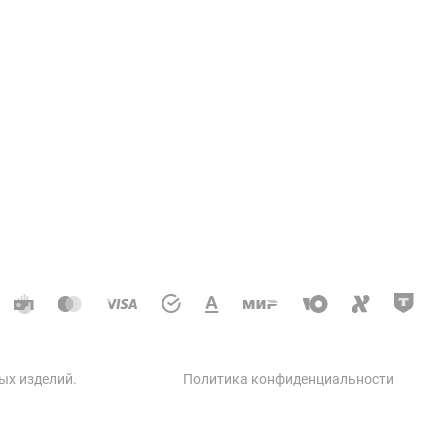
Услуги
ции колодцев и теплосетей
доотводные, дренажные
кое строительство
 автодорог
ческое строительство
 бетон
ых изделий
.
Политика конфиденциальности