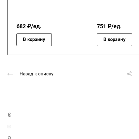
682 ₽/ед.
751 ₽/ед.
В корзину
В корзину
Назад к списку
+7 (4872) 70-04-90
market@ksk-stroybeton.ru
300028, г. Тула, ул. Ползунова, д.1