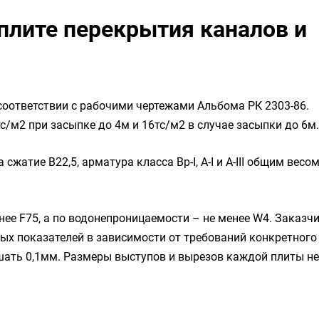
плите перекрытия каналов и
 соответствии с рабочими чертежами Альбома РК 2303-86.
/м2 при засыпке до 4м и 16тс/м2 в случае засыпки до 6м.
сжатие B22,5, арматура класса Вр-I, А-I и А-III общим весо
ее F75, а по водонепроницаемости – не менее W4. Заказч
ных показателей в зависимости от требований конкретного
ать 0,1мм. Размеры выступов и вырезов каждой плиты не