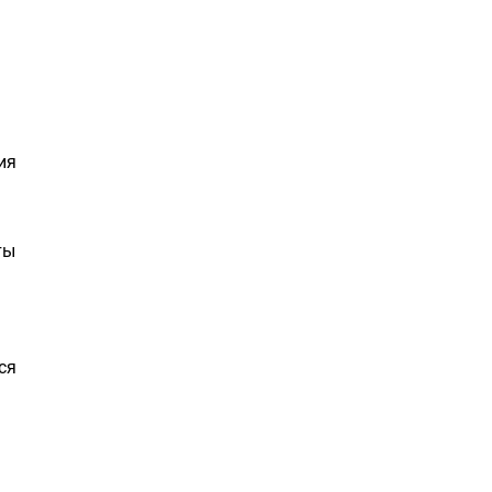
ия
ты
ся