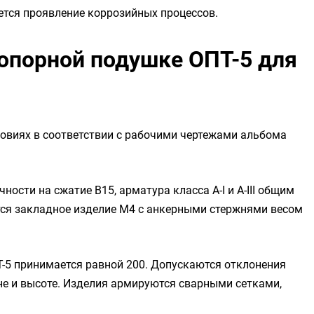
ается проявление коррозийных процессов.
 опорной подушке ОПТ-5 для
ловиях в соответствии с рабочими чертежами альбома
чности на сжатие B15, арматура класса А-I и А-III общим
тся закладное изделие М4 с анкерными стержнями весом
-5 принимается равной 200. Допускаются отклонения
не и высоте. Изделия армируются сварными сетками,