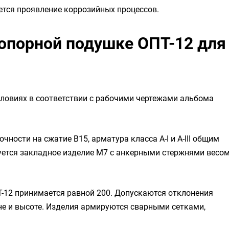
ается проявление коррозийных процессов.
 опорной подушке ОПТ-12 для
словиях в соответствии с рабочими чертежами альбома
очности на сжатие B15, арматура класса А-I и А-III общим
уется закладное изделие М7 с анкерными стержнями весо
-12 принимается равной 200. Допускаются отклонения
не и высоте. Изделия армируются сварными сетками,