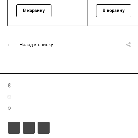
В корзину
В корзину
Назад к списку
+7 (4872) 70-04-90
market@ksk-stroybeton.ru
300028, г. Тула, ул. Ползунова, д.1