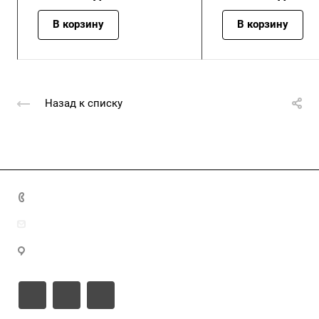
В корзину
В корзину
Назад к списку
+7 (4872) 70-04-90
market@ksk-stroybeton.ru
300028, г. Тула, ул. Ползунова, д.1