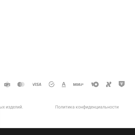
Услуги
ции колодцев и теплосетей
доотводные, дренажные
кое строительство
 автодорог
ческое строительство
 бетон
ых изделий
.
Политика конфиденциальности