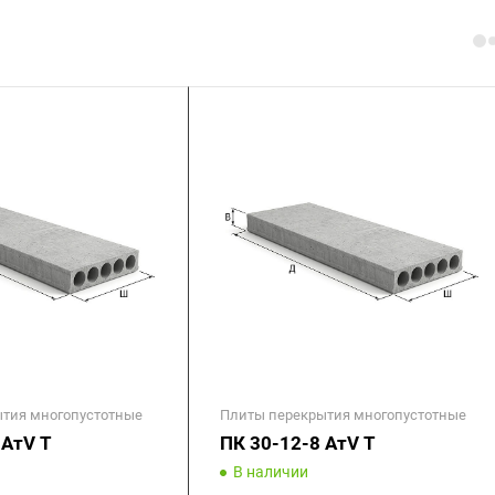
тия многопустотные
Плиты перекрытия многопустотные
 АтV Т
ПК 30-12-8 АтV Т
В наличии