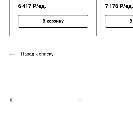
6 417 ₽/ед.
7 176 ₽/ед.
В корзину
В
Назад к списку
+7 (4872) 70-04-90
market@ksk-stroybeton