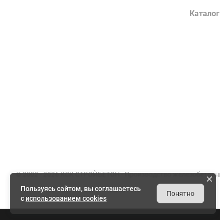
Компания
Каталог
О заводе
Конструк
Сертификаты
Лотки во
Партнеры
Гражданс
Вакансии
Элементы
Документы
Энергети
Реквизиты
Товарный
© 2002 - 2026 КСК СТРОЙБЕТОН -
Производство железобетонн
Пользуясь сайтом, вы соглашаетесь
Понятно
с
использованием cookies