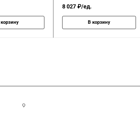
8 027 ₽/ед.
 корзину
В корзину
.ru
300028, г. Тула, ул. Ползунова, д.1