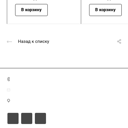
В корзину
В корзину
Назад к списку
+7 (4872) 70-04-90
market@ksk-stroybeton.ru
300028, г. Тула, ул. Ползунова, д.1