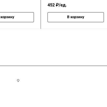
452 ₽/ед.
 корзину
В корзину
.ru
300028, г. Тула, ул. Ползунова, д.1