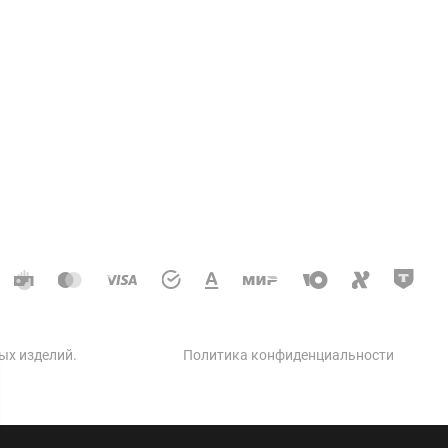
Услуги
ции колодцев и теплосетей
доотводные, дренажные
кое строительство
 автодорог
ческое строительство
 бетон
ых изделий
.
Политика конфиденциальности