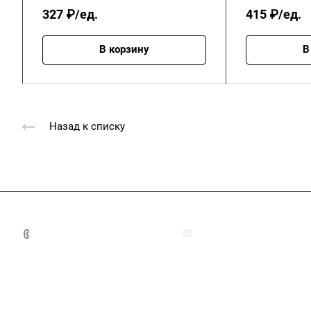
327 ₽/ед.
415 ₽/ед.
В корзину
В
Назад к списку
+7 (4872) 70-04-90
market@ksk-stroybeton