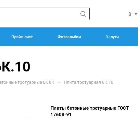
+
Прайс-лист
Фотоальбом
Услуги
6К.10
—
етонные тротуарные 6К 8К
Плита тротуарная 6К.10
Плиты бетонные тротуарные ГОСТ
17608-91