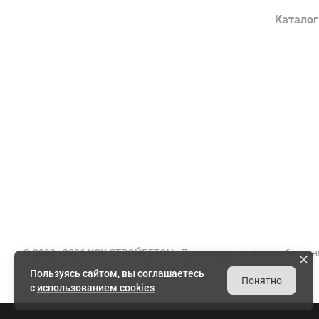
Компания
Каталог
О заводе
Конструк
Сертификаты
Лотки во
Партнеры
Гражданс
Вакансии
Элементы
Документы
Энергети
Реквизиты
Товарный
© 2002 - 2026 КСК СТРОЙБЕТОН -
Производство железобетонн
Пользуясь сайтом, вы соглашаетесь
Понятно
с
использованием cookies