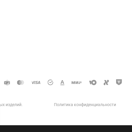
Услуги
ции колодцев и теплосетей
доотводные, дренажные
кое строительство
 автодорог
ческое строительство
 бетон
ых изделий
.
Политика конфиденциальности