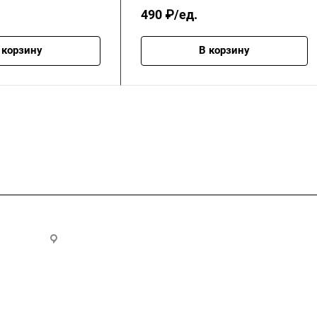
490 ₽/ед.
 корзину
В корзину
.ru
300028, г. Тула, ул. Ползунова, д.1