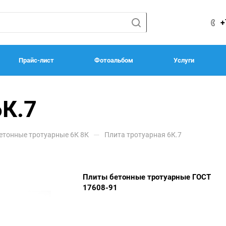
+
Прайс-лист
Фотоальбом
Услуги
6К.7
—
етонные тротуарные 6К 8К
Плита тротуарная 6К.7
Плиты бетонные тротуарные ГОСТ
17608-91