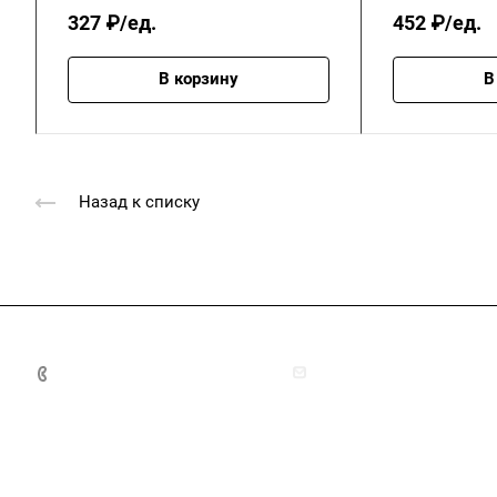
327 ₽/ед.
452 ₽/ед.
В корзину
В
Назад к списку
+7 (4872) 70-04-90
market@ksk-stroybeton