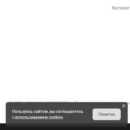
Компания
Каталог
О заводе
Конструк
Сертификаты
Лотки во
Партнеры
Гражданс
Вакансии
Элементы
Документы
Энергети
Реквизиты
Товарный
© 2002 - 2026 КСК СТРОЙБЕТОН -
Производство железобетонн
Пользуясь сайтом, вы соглашаетесь
Понятно
с
использованием cookies