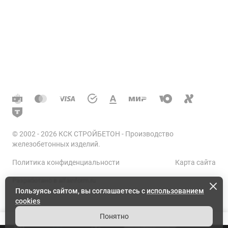
Гражданское строительство
Документы
Тех. документация
Элементы автодорог
Реквизиты
Энергетическое строительство
Фотоальбом
Товарный бетон
Статьи
Контакты
© 2002 - 2026 КСК СТРОЙБЕТОН -
Производство
железобетонных изделий
.
Политика конфиденциальности
Карта сайта
Разработано в alfainform.ru
Пользуясь сайтом, вы соглашаетесь с
использованием
cookies
Понятно