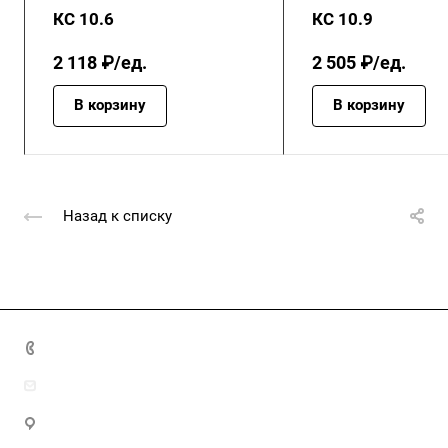
КС 10.6
КС 10.9
2 118 ₽/ед.
2 505 ₽/ед.
В корзину
В корзину
Назад к списку
+7 (4872) 70-04-90
market@ksk-stroybeton.ru
300028, г. Тула, ул. Ползунова, д.1