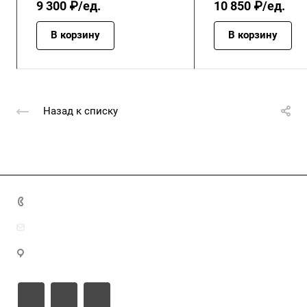
9 300 ₽/ед.
10 850 ₽/ед.
В корзину
В корзину
Назад к списку
+7 (4872) 70-04-90
market@ksk-stroybeton.ru
300028, г. Тула, ул. Ползунова, д.1