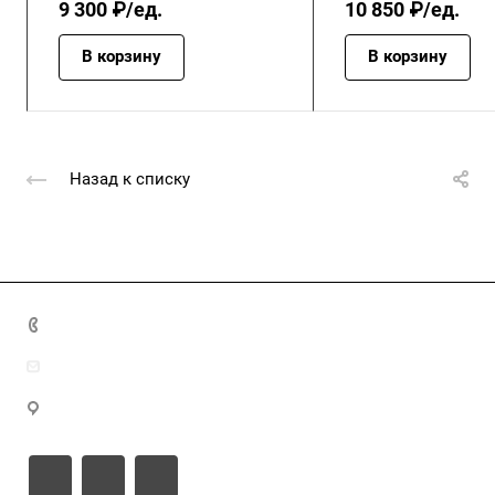
9 300 ₽/ед.
10 850 ₽/ед.
В корзину
В корзину
Назад к списку
+7 (4872) 70-04-90
market@ksk-stroybeton.ru
300028, г. Тула, ул. Ползунова, д.1