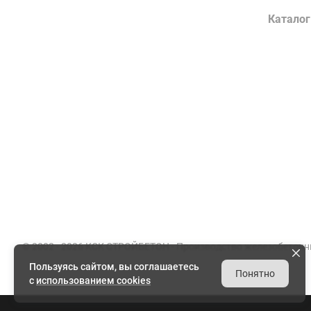
Компания
Каталог
О заводе
Конструк
Сертификаты
Лотки во
Партнеры
Гражданс
Вакансии
Элементы
Документы
Энергети
Реквизиты
Товарный
© 2002 - 2026 КСК СТРОЙБЕТОН -
Производство железобетонн
Пользуясь сайтом, вы соглашаетесь
Понятно
с
использованием cookies