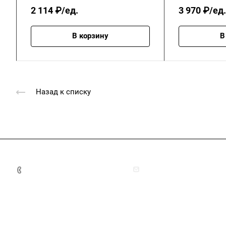
2 114 ₽/ед.
3 970 ₽/ед.
В корзину
В
Назад к списку
+7 (4872) 70-04-90
market@ksk-stroybeton