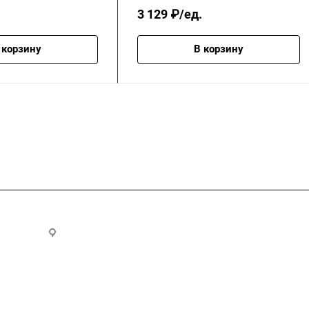
3 129 ₽/ед.
 корзину
В корзину
.ru
300028, г. Тула, ул. Ползунова, д.1