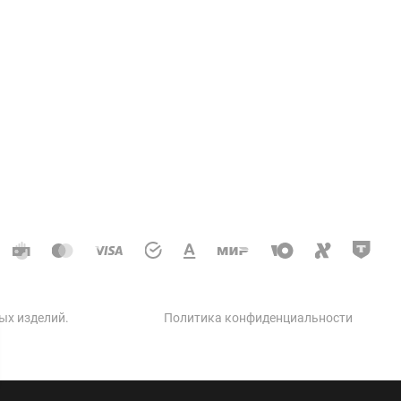
Услуги
ции колодцев и теплосетей
доотводные, дренажные
кое строительство
 автодорог
ческое строительство
 бетон
ых изделий
.
Политика конфиденциальности