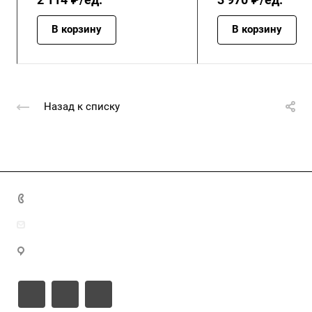
В корзину
В корзину
Назад к списку
+7 (4872) 70-04-90
market@ksk-stroybeton.ru
300028, г. Тула, ул. Ползунова, д.1