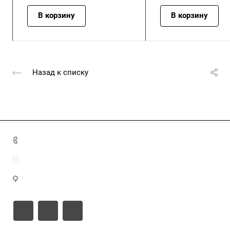
В корзину
В корзину
Назад к списку
+7 (4872) 70-04-90
market@ksk-stroybeton.ru
300028, г. Тула, ул. Ползунова, д.1