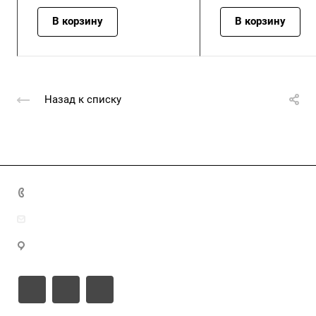
В корзину
В корзину
Назад к списку
+7 (4872) 70-04-90
market@ksk-stroybeton.ru
300028, г. Тула, ул. Ползунова, д.1