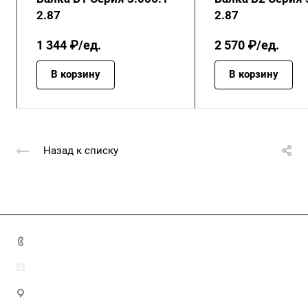
2.87
2.87
1 344 ₽/ед.
2 570 ₽/ед.
В корзину
В корзину
Назад к списку
+7 (4872) 70-04-90
market@ksk-stroybeton.ru
300028, г. Тула, ул. Ползунова, д.1