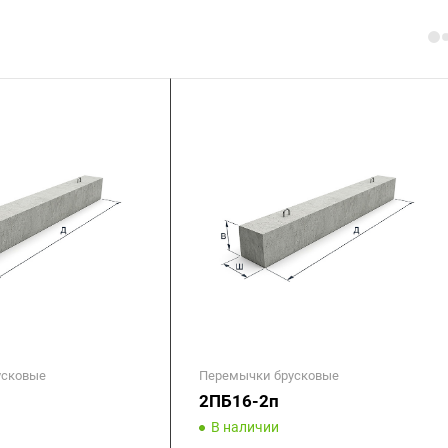
усковые
Перемычки брусковые
2ПБ16-2п
В наличии