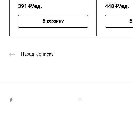
391 ₽/ед.
448 ₽/ед.
В корзину
В
Назад к списку
+7 (4872) 70-04-90
market@ksk-stroybeton