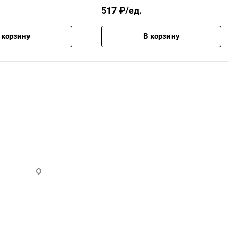
517 ₽/ед.
 корзину
В корзину
.ru
300028, г. Тула, ул. Ползунова, д.1