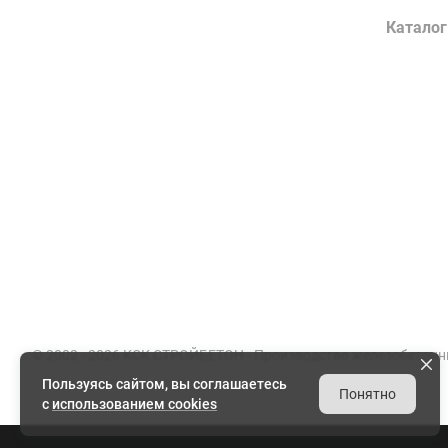
Компания
Каталог
О заводе
Конструк
Сертификаты
Лотки во
Партнеры
Гражданс
Вакансии
Элементы
Документы
Энергети
Реквизиты
Товарный
© 2002 - 2026 КСК СТРОЙБЕТОН -
Производство железобетонн
Пользуясь сайтом, вы соглашаетесь
Понятно
с
использованием cookies