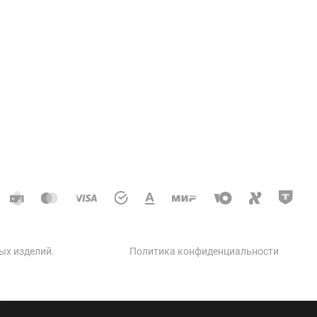
Услуги
ции колодцев и теплосетей
доотводные, дренажные
кое строительство
 автодорог
ческое строительство
 бетон
ых изделий
.
Политика конфиденциальности