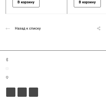
В корзину
В корзину
Назад к списку
+7 (4872) 70-04-90
market@ksk-stroybeton.ru
300028, г. Тула, ул. Ползунова, д.1