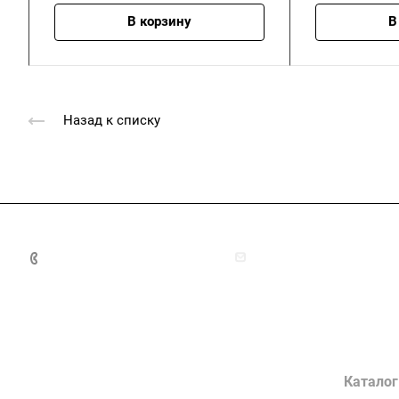
В корзину
В
Назад к списку
+7 (4872) 70-04-90
market@ksk-stroybeton
Компания
Каталог