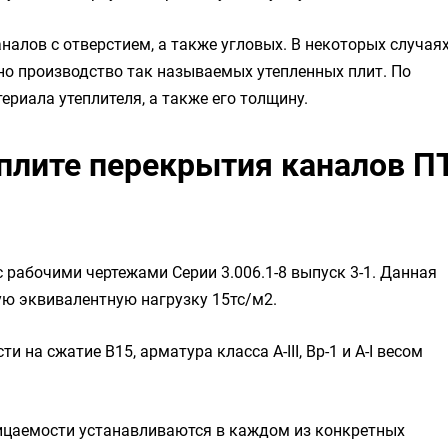
алов с отверстием, а также угловых. В некоторых случая
о производство так называемых утепленных плит. По
риала утеплителя, а также его толщину.
 плите перекрытия каналов П
с рабочими чертежами Серии 3.006.1-8 выпуск 3-1. Данная
ю эквивалентную нагрузку 15тс/м2.
и на сжатие B15, арматура класса А-III, Вр-1 и А-I весом
ицаемости устанавливаются в каждом из конкретных