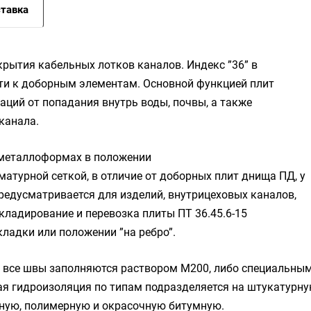
тавка
рытия кабельных лотков каналов. Индекс ”36” в
ти к доборным элементам. Основной функцией плит
ций от попадания внутрь воды, почвы, а также
канала.
 металлоформах в положении
матурной сеткой, в отличие от доборных плит днища ПД, у
предусматривается для изделий, внутрицеховых каналов,
кладирование и перевозка плиты ПТ 36.45.6-15
ладки или положении ”на ребро”.
15 все швы заполняются раствором М200, либо специальны
я гидроизоляция по типам подразделяется на штукатурн
чную, полимерную и окрасочную битумную.