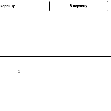
 корзину
В корзину
.ru
300028, г. Тула, ул. Ползунова, д.1
Услуги