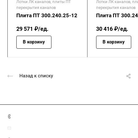
Лотки ЛК каналов, плиты ПТ
Лотки ЛК каналов, п
перекрытия каналов
перекрытия каналов
Плита ПТ 300.240.25-12
Плита ПТ 300.24
29 571 ₽/ед.
30 416 ₽/ед.
В корзину
В корзину
Назад к списку
+7 (4872) 70-04-90
market@ksk-stroybeton.ru