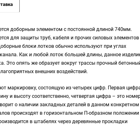
тавка
ется доборным элементом с постоянной длиной 740мм.
ется для защиты труб, кабеля и прочих силовых элементов
Доборные блоки лотков обычно используют при углах
канала. Как и любой лоток большей длины, данное издели
а. Это опять же образует вокруг трассы прочный бетонны
благоприятных внешних воздействий.
еют маркировку, состоящую из четырех цифр. Первая цифр
рину и высоту соответственно, четвертая цифра – это номе
говорит о наличии закладных деталей в данном конкретном
алов происходят в горизонтальном П-образном положении
 производится в штабелях через деревянные прокладки