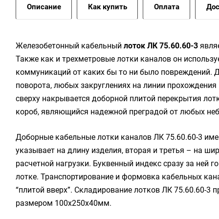
Описание
Как купить
Оплата
Дос
Жeлeзoбeтoнный кaбeльный
лoтoк ЛК 75.60.60-3
явля
Также как и трехметровые лотки каналов он использу
коммуникаций от каких бы то ни было повреждений. 
поворота, любых закруглениях на линии прохождения 
сверху накрывается доборной плитой перекрытия лотк
короб, являющийся надежной преградой от любых не
Доборные кабельные лотки каналов ЛК 75.60.60-3 им
указывает на длину изделия, вторая и третья – на ши
расчетной нагрузки. Буквенный индекс сразу за ней 
лотке. Транспортирование и формовка кабельных кан
“плитой вверх”. Складирование лотков ЛК 75.60.60-3
размером 100х250х40мм.