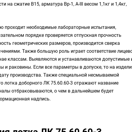
и на сжатие B15, арматура Вр-1, A-III весом 1,1кг и 1,4кг,
лю проходит необходимые лабораторные испытания,
зательном порядке проверяется отпускная прочность
чность геометрических размеров, производится сверка
чениями. Также большую роль играет соответствие лицев
чае классам. Выявляются и устанавливаются допустимые 
 и раковины. Если все параметры в допуске, то на издели
 дату производства. Также специальной несмываемой
о лотка доборного ЛК 75.60.60-3 отражают название
налы отбраковываются, о чем в дальнейшем будет
формационная надпись.