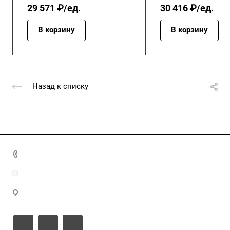
29 571 ₽/ед.
30 416 ₽/ед.
В корзину
В корзину
Назад к списку
+7 (4872) 70-04-90
market@ksk-stroybeton.ru
300028, г. Тула, ул. Ползунова, д.1