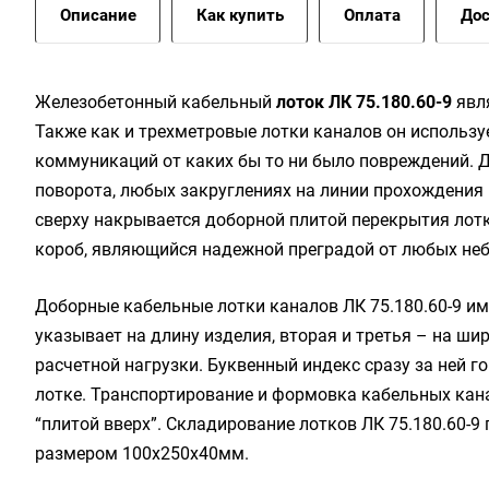
Описание
Как купить
Оплата
Дос
Жeлeзoбeтoнный кaбeльный
лoтoк ЛК 75.180.60-9
явл
Также как и трехметровые лотки каналов он использу
коммуникаций от каких бы то ни было повреждений. 
поворота, любых закруглениях на линии прохождения 
сверху накрывается доборной плитой перекрытия лотк
короб, являющийся надежной преградой от любых не
Доборные кабельные лотки каналов ЛК 75.180.60-9 и
указывает на длину изделия, вторая и третья – на ши
расчетной нагрузки. Буквенный индекс сразу за ней 
лотке. Транспортирование и формовка кабельных кан
“плитой вверх”. Складирование лотков ЛК 75.180.60-
размером 100х250х40мм.