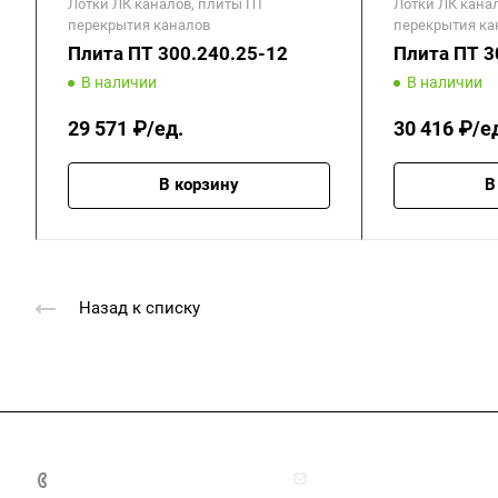
Лотки ЛК каналов, плиты ПТ
Лотки ЛК кана
перекрытия каналов
перекрытия ка
Плита ПТ 300.240.25-12
Плита ПТ 3
В наличии
В наличии
29 571 ₽/ед.
30 416 ₽/е
В корзину
В
Назад к списку
+7 (4872) 70-04-90
market@ksk-stroybeton