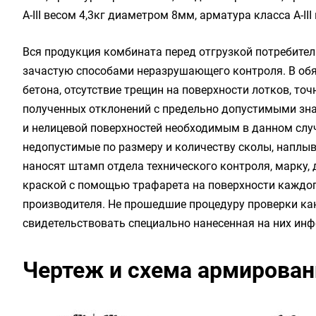
А-III весом 4,3кг диаметром 8мм, арматура класса А-II
Вся продукция комбината перед отгрузкой потребите
зачастую способами неразрушающего контроля. В обя
бетона, отсутствие трещин на поверхности лотков, то
полученных отклонений с предельно допустимыми зна
и нелицевой поверхностей необходимым в данном слу
недопустимые по размеру и количеству сколы, наплывы
наносят штамп отдела технического контроля, марку,
краской с помощью трафарета на поверхности каждог
производителя. Не прошедшие процедуру проверки ка
свидетельствовать специально нанесенная на них ин
Чертеж и схема армировани