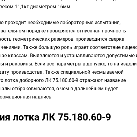
I весом 11,1кг диаметром 16мм.
лю проходит необходимые лабораторные испытания,
зательном порядке проверяется отпускная прочность
чность геометрических размеров, производится сверка
чениями. Также большую роль играет соответствие лицев
чае классам. Выявляются и устанавливаются допустимые 
 и раковины. Если все параметры в допуске, то на издели
 дату производства. Также специальной несмываемой
о лотка доборного ЛК 75.180.60-9 отражают название
налы отбраковываются, о чем в дальнейшем будет
формационная надпись.
я лотка ЛК 75.180.60-9