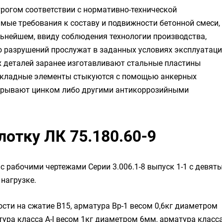
рогом соответствии с нормативно-технической
мые требования к составу и подвижности бетонной смеси,
льнейшем, ввиду соблюдения технологии производства,
бо разрушений прослужат в заданных условиях эксплуатаци
х деталей заранее изготавливают стальные пластины
акладные элементы стыкуются с помощью анкерных
окрывают цинком либо другими антикоррозийными
лотку ЛК 75.180.60-9
 с рабочими чертежами Серии 3.006.1-8 выпуск 1-1 с девят
нагрузке.
ости на сжатие B15, арматура Вр-1 весом 0,6кг диаметром
тура класса А-I весом 1кг диаметром 6мм, арматура класс