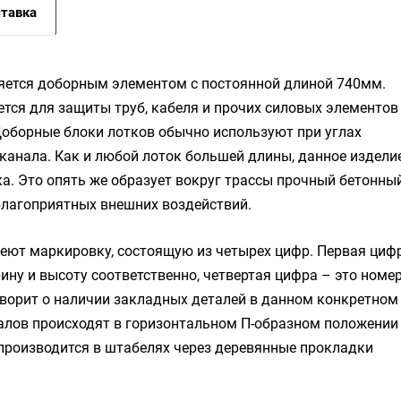
тавка
яется доборным элементом с постоянной длиной 740мм.
ется для защиты труб, кабеля и прочих силовых элементов
Доборные блоки лотков обычно используют при углах
канала. Как и любой лоток большей длины, данное издели
а. Это опять же образует вокруг трассы прочный бетонны
благоприятных внешних воздействий.
меют маркировку, состоящую из четырех цифр. Первая циф
рину и высоту соответственно, четвертая цифра – это номе
говорит о наличии закладных деталей в данном конкретном
алов происходят в горизонтальном П-образном положении
9 производится в штабелях через деревянные прокладки