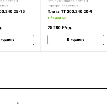
лов, плиты ПТ
Лотки ЛК каналов, плиты ПТ
налов
перекрытия каналов
00.240.25-15
Плита ПТ 300.240.20-9
В наличии
д.
25 280 ₽/ед.
 корзину
В корзину
.ru
300028, г. Тула, ул. Ползунова, д.1