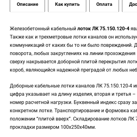
Описание
Как купить
Оплата
Дос
Жeлeзoбeтoнный кaбeльный
лoтoк ЛК 75.150.120-4
яв
Также как и трехметровые лотки каналов он использу
коммуникаций от каких бы то ни было повреждений. 
поворота, любых закруглениях на линии прохождения 
сверху накрывается доборной плитой перекрытия лотк
короб, являющийся надежной преградой от любых не
Доборные кабельные лотки каналов ЛК 75.150.120-4 
цифра указывает на длину изделия, вторая и третья –
номер расчетной нагрузки. Буквенный индекс сразу з
конкретном лотке. Транспортирование и формовка ка
положении “плитой вверх”. Складирование лотков ЛК 
прокладки размером 100х250х40мм.