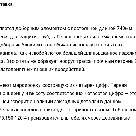
тавка
ляется доборным элементом с постоянной длиной 740мм.
ется для защиты труб, кабеля и прочих силовых элементов
Доборные блоки лотков обычно используют при углах
канала. Как и любой лоток большей длины, данное издели
а. Это опять же образует вокруг трассы прочный бетонны
благоприятных внешних воздействий.
имеют маркировку, состоящую из четырех цифр. Первая
 на ширину и высоту соответственно, четвертая цифра – эт
а ней говорит о наличии закладных деталей в данном
бельных каналов происходят в горизонтальном П-образно
75.150.120-4 производится в штабелях через деревянные