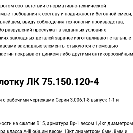
рогом соответствии с нормативно-технической
мые требования к составу и подвижности бетонной смеси,
льнейшем, ввиду соблюдения технологии производства,
ибо разрушений прослужат в заданных условиях
елиях закладных деталей заранее изготавливают стальные
ркасами закладные элементы стыкуются с помощью
пластин покрывают цинком либо другими антикоррозийны
лотку ЛК 75.150.120-4
 с рабочими чертежами Серии 3.006.1-8 выпуск 1-1 и
ности на сжатие B15, арматура Вр-1 весом 1,4кг диаметром
ра класса А-III общим весом 13кг диаметром 6мм, 8мм и