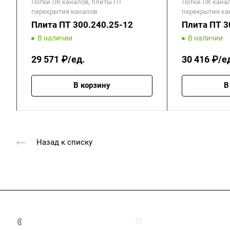
Лотки ЛК каналов, плиты ПТ
Лотки ЛК кана
перекрытия каналов
перекрытия ка
Плита ПТ 300.240.25-12
Плита ПТ 3
В наличии
В наличии
29 571 ₽/ед.
30 416 ₽/е
В корзину
В
Назад к списку
+7 (4872) 70-04-90
market@ksk-stroybeton