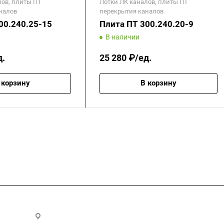
лов, плиты ПТ
Лотки ЛК каналов, плиты ПТ
налов
перекрытия каналов
00.240.25-15
Плита ПТ 300.240.20-9
В наличии
д.
25 280 ₽/ед.
 корзину
В корзину
.ru
300028, г. Тула, ул. Ползунова, д.1