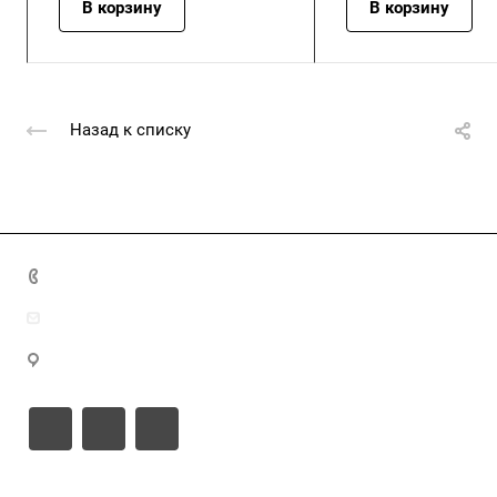
В корзину
В корзину
Назад к списку
+7 (4872) 70-04-90
market@ksk-stroybeton.ru
300028, г. Тула, ул. Ползунова, д.1