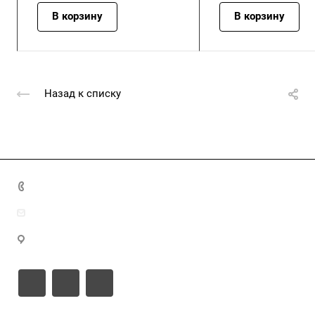
В корзину
В корзину
Назад к списку
+7 (4872) 70-04-90
market@ksk-stroybeton.ru
300028, г. Тула, ул. Ползунова, д.1