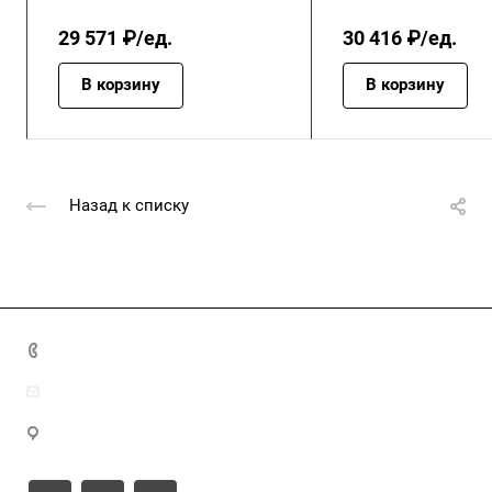
29 571 ₽/ед.
30 416 ₽/ед.
В корзину
В корзину
Назад к списку
+7 (4872) 70-04-90
market@ksk-stroybeton.ru
300028, г. Тула, ул. Ползунова, д.1