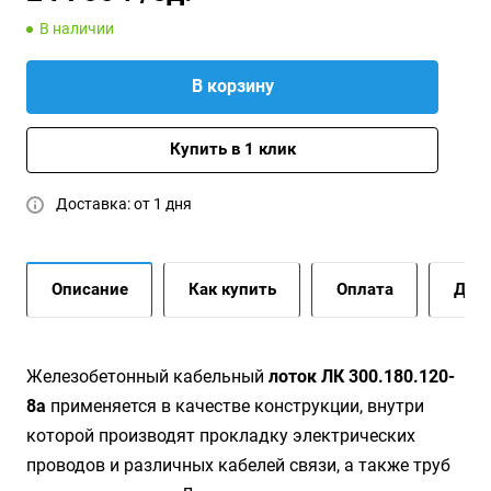
В наличии
В корзину
Купить в 1 клик
Доставка: от 1 дня
Описание
Как купить
Оплата
Дост
Жeлeзoбeтoнный кaбeльный
лoтoк ЛК 300.180.120-
8а
применяется в качестве конструкции, внутри
которой производят прокладку электрических
проводов и различных кабелей связи, а также труб