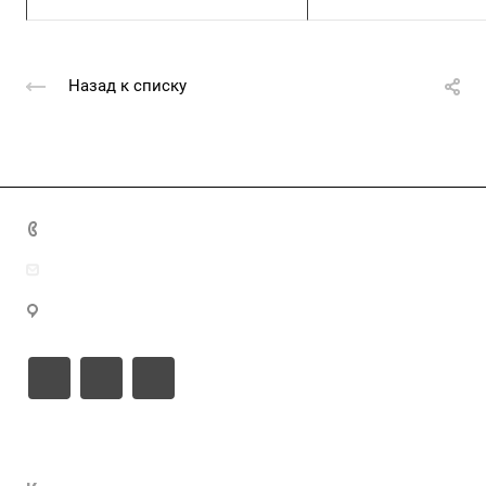
Назад к списку
+7 (4872) 70-04-90
market@ksk-stroybeton.ru
300028, г. Тула, ул. Ползунова, д.1
Компания