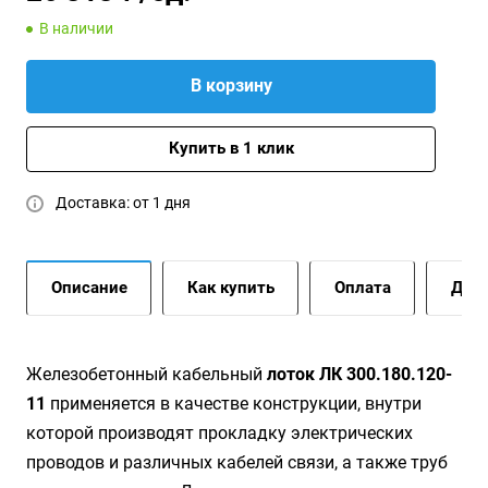
В наличии
В корзину
Купить в 1 клик
Доставка: от 1 дня
Описание
Как купить
Оплата
Дост
Жeлeзoбeтoнный кaбeльный
лoтoк ЛК 300.180.120-
11
применяется в качестве конструкции, внутри
которой производят прокладку электрических
проводов и различных кабелей связи, а также труб