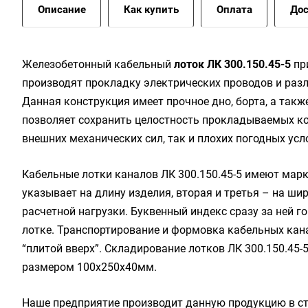
Описание
Как купить
Оплата
Дос
Жeлeзoбeтoнный кaбeльный
лoтoк ЛК 300.150.45-5
при
производят прокладку электрических проводов и разл
Данная конструкция имеет прочное дно, борта, а так
позволяет сохранить целостность прокладываемых ко
внешних механических сил, так и плохих погодных усл
Кабельные лотки каналов ЛК 300.150.45-5 имеют марк
указывает на длину изделия, вторая и третья – на ши
расчетной нагрузки. Буквенный индекс сразу за ней 
лотке. Транспортирование и формовка кабельных кан
“плитой вверх”. Складирование лотков ЛК 300.150.45
размером 100х250х40мм.
Наше предприятие производит данную продукцию в ст