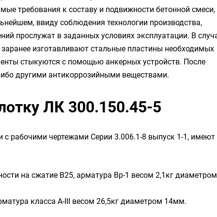
мые требования к составу и подвижности бетонной смеси,
льнейшем, ввиду соблюдения технологии производства,
ений прослужат в заданных условиях эксплуатации. В случ
й заранее изготавливают стальные пластины необходимых
енты стыкуются с помощью анкерных устройств. После
либо другими антикоррозийными веществами.
лотку ЛК 300.150.45-5
и с рабочими чертежами Серии 3.006.1-8 выпуск 1-1, имеют
ности на сжатие B25, арматура Вр-1 весом 2,1кг диаметром
рматура класса А-III весом 26,5кг диаметром 14мм.