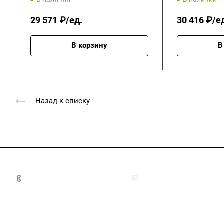
29 571 ₽/ед.
30 416 ₽/е
В корзину
В
Назад к списку
+7 (4872) 70-04-90
market@ksk-stroybeton