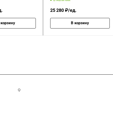
д.
25 280 ₽/ед.
 корзину
В корзину
.ru
300028, г. Тула, ул. Ползунова, д.1